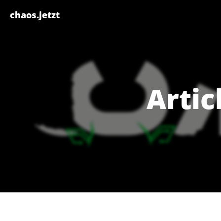
Skip
chaos.jetzt
to
content
Artic