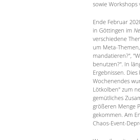
sowie Workshops v
Ende Februar 2020
in Göttingen im
Ne
verschiedene Theme
um Meta-Themen, w
mandatieren?", "W
benutzen?". In län
Ergebnissen. Dies 
Wochenendes wurde
Lötkolben" zum neu
gemütliches Zusa
größeren Menge Pl
gekommen. Am Ende
Chaos-Event-Depre