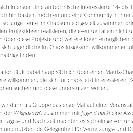
 sich in erster Linie an technische interessierte 14- bis 1
 sich hin basteln möchten und eine Community in ihrer
l ist: junge Leute im Chaosumfeld gezielt zusammen br
len Projektideen realisieren, die eventuell allein nicht
 über diese Projekte und weitere Ideen ermöglichen. 
s sich Jugendliche im Chaos insgesamt willkommener fü
haltrige finden.
ion läuft dabei hauptsächlich über einen Matrix-Chat
ere willkommen, die sich für chaos.jetzt interessieren, 
onen suchen und diese unterstützen wollen.
 wir dann als Gruppe das erste Mal auf einer Veranstal
in der
WikipakaWG
zusammen mit
Jugend hackt
eine Ass
er Tages- und Nachtzeit machten es sich einige von un
 und nutzten die Gelegenheit für Vernetzungs- und D