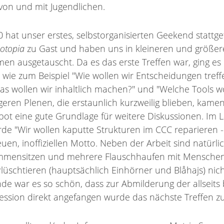
on und mit Jugendlichen.
 hat unser erstes, selbstorganisierten Geekend stattg
otopia
zu Gast und haben uns in kleineren und größe
n ausgetauscht. Da es das erste Treffen war, ging es 
ie zum Beispiel "Wie wollen wir Entscheidungen tre
as wollen wir inhaltlich machen?" und "Welche Tools wo
geren Plenen, die erstaunlich kurzweilig blieben, kamen
bot eine gute Grundlage für weitere Diskussionen. Im 
 "Wir wollen kaputte Strukturen im CCC reparieren -
en, inoffiziellen Motto. Neben der Arbeit sind natürli
mmensitzen und mehrere Flauschhaufen mit Menschen
üschtieren (hauptsächlich Einhörner und Blåhajs) nich
 war es so schön, dass zur Abmilderung der allseits
ssion direkt angefangen wurde das nächste Treffen zu