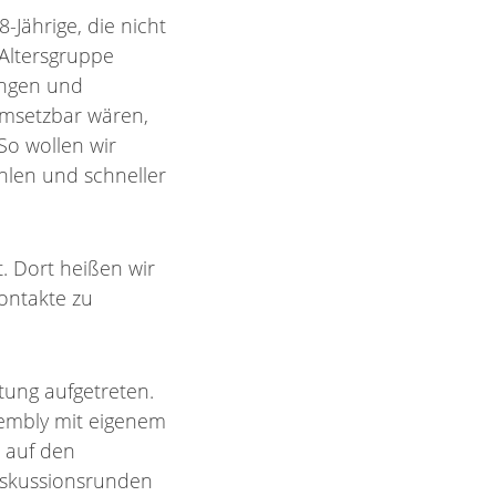
8-Jährige, die nicht
 Altersgruppe
ingen und
 umsetzbar wären,
So wollen wir
hlen und schneller
. Dort heißen wir
Kontakte zu
tung aufgetreten.
embly mit eigenem
s auf den
iskussionsrunden