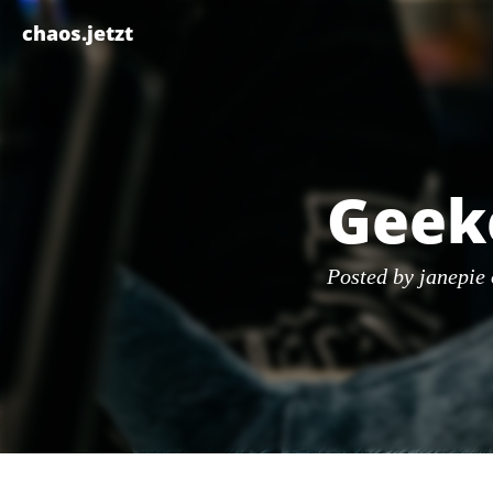
Skip
chaos.jetzt
to
content
Geeke
Posted by
janepie