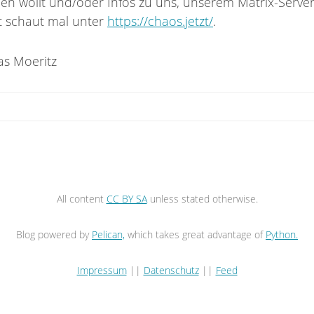
n wollt und/oder Infos zu uns, unserem Matrix-Serve
t schaut mal unter
https://chaos.jetzt/
.
as Moeritz
All content
CC BY SA
unless stated otherwise.
Blog powered by
Pelican,
which takes great advantage of
Python.
Impressum
||
Datenschutz
||
Feed